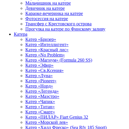
Мальчишник на катере
Девичник на катере
Караоке-вечеринка на катере
Фотосессия на катере
Трансфер с Крестовского острова
Прогулка на катере по Финскому заливу
Катера
Катер «Бризер»
Катер «Интеллигент»
Катер «Красный лис»
Катер «No Problem»
Катер «Магнум» (Formula 260 SS)
Катер «Эфир»
Катер «Св.Ксения»
Катер «Луна»
Катер «Pioneer»
Катер «Норд»
Катер «Легенда»
Катер «Маэстро»
Катер «Чапик»
Катер «Титан»
Катер «Смарт»
Катер «ПИЛАР» Fiart Genius 32
Катер «Морской лев»
Катер «Хилл Фреско» (Sea Rfy 185 Sport)