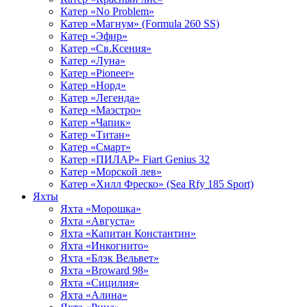
Катер «No Problem»
Катер «Магнум» (Formula 260 SS)
Катер «Эфир»
Катер «Св.Ксения»
Катер «Луна»
Катер «Pioneer»
Катер «Норд»
Катер «Легенда»
Катер «Маэстро»
Катер «Чапик»
Катер «Титан»
Катер «Смарт»
Катер «ПИЛАР» Fiart Genius 32
Катер «Морской лев»
Катер «Хилл Фреско» (Sea Rfy 185 Sport)
Яхты
Яхта «Морошка»
Яхта «Августа»
Яхта «Капитан Константин»
Яхта «Инкогнито»
Яхта «Блэк Вельвет»
Яхта «Broward 98»
Яхта «Сицилия»
Яхта «Алина»