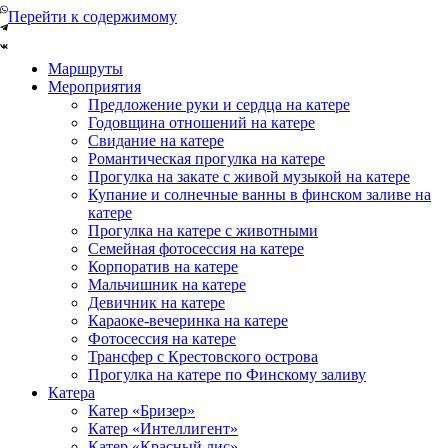
Перейти к содержимому
Маршруты
Мероприятия
Предложение руки и сердца на катере
Годовщина отношений на катере
Свидание на катере
Романтическая прогулка на катере
Прогулка на закате с живой музыкой на катере
Купание и солнечные ванны в финском заливе на
катере
Прогулка на катере с животными
Семейная фотосессия на катере
Корпоратив на катере
Мальчишник на катере
Девичник на катере
Караоке-вечеринка на катере
Фотосессия на катере
Трансфер с Крестовского острова
Прогулка на катере по Финскому заливу
Катера
Катер «Бризер»
Катер «Интеллигент»
Катер «Красный лис»