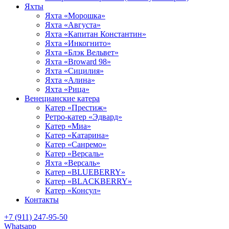
Яхты
Яхта «Морошка»
Яхта «Августа»
Яхта «Капитан Константин»
Яхта «Инкогнито»
Яхта «Блэк Вельвет»
Яхта «Broward 98»
Яхта «Сицилия»
Яхта «Алина»
Яхта «Рица»
Венецианские катера
Катер «Престиж»
Ретро-катер «Эдвард»
Катер «Миа»
Катер «Катарина»
Катер «Санремо»
Катер «Версаль»
Яхта «Версаль»
Катер «BLUEBERRY»
Катер «BLACKBERRY»
Катер «Консул»
Контакты
+7 (911) 247-95-50
Whatsapp